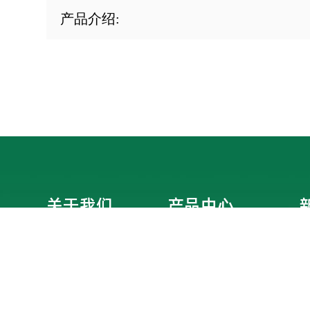
产品介绍:
关于我们
产品中心
企业简介
智能分类垃圾房
企业文化
智能分类垃圾箱
资质证书
垃圾分类亭