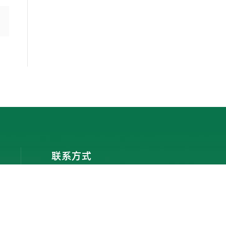
联系方式
0795-7336366
全国统一客服热线
地址：江西省樟树市城北工业园区经